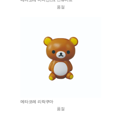
품절
메타코레 리락쿠마
품절