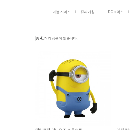
마블 시리즈
쥬라기월드
DC코믹스
41개
총
의 상품이 있습니다.
메타코레 미니언즈 스튜어트
메타코레