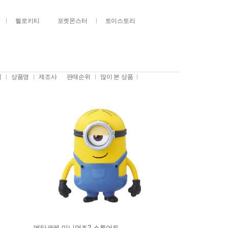
헬로키티
포켓몬스터
토이스토리
격
상품명
제조사
판매순위
많이 본 상품
메타코레 미니언즈2 스튜어트