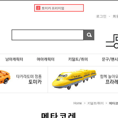
2
토미카 프리미엄
3
도요타
로그인
회
4
토미카경찰차
5
디즈니
6
타미야
7
포켓몬카드
8
한정판
9
프리미엄
10
페라리
1
토미카
Home
키덜트/취미
메타
>
>
메타코레