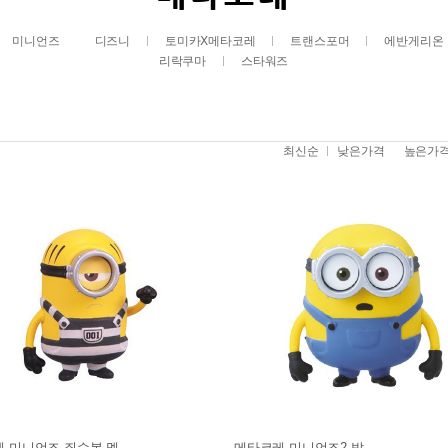
미니언즈
디즈니
토미카Ⅹ메타코레
트랜스포머
에반게리온
리락쿠마
스타워즈
최신순
낮은가격
높은가
 미니언즈 죄수복 멜
메타코레 미니언즈2 밥