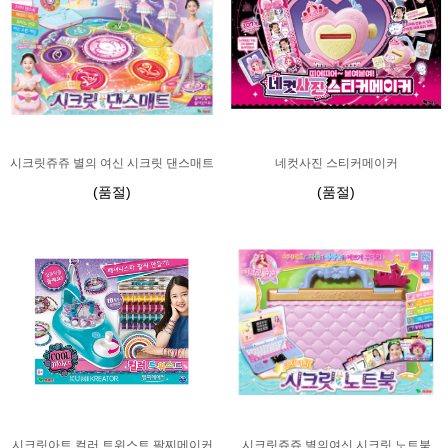
시크릿쥬쥬 별의 여신 시크릿 댄스매트
네컷사진 스티커메이커
(품절)
(품절)
시크릿아트 컬러 트위스트 팔찌메이커
시크릿쥬쥬 별의여신 시크릿 노트북