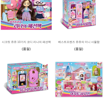
시크릿 쥬쥬 10가지 코디 리나의 패션팩
베스트프렌즈 쥬쥬의 미니 사물함
(품절)
(품절)