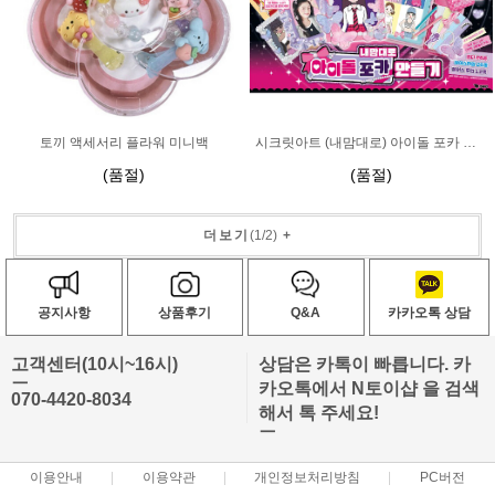
토끼 액세서리 플라워 미니백
시크릿아트 (내맘대로) 아이돌 포카 만들기
(품절)
(품절)
더보기
(
1
/
2
)
+
공지사항
상품후기
Q&A
카카오톡 상담
고객센터(10시~16시)
상담은 카톡이 빠릅니다. 카
ㅡ
카오톡에서 N토이샵 을 검색
070-4420-8034
해서 톡 주세요!
ㅡ
이용안내
이용약관
개인정보처리방침
PC버전