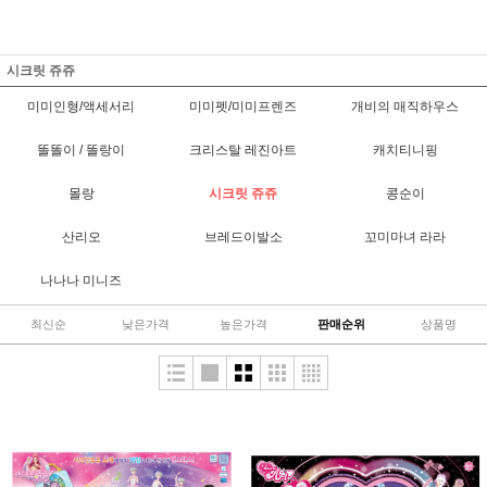
시크릿 쥬쥬
미미인형/액세서리
미미펫/미미프렌즈
개비의 매직하우스
똘똘이 / 똘랑이
크리스탈 레진아트
캐치티니핑
몰랑
시크릿 쥬쥬
콩순이
산리오
브레드이발소
꼬미마녀 라라
나나나 미니즈
최신순
낮은가격
높은가격
판매순위
상품명