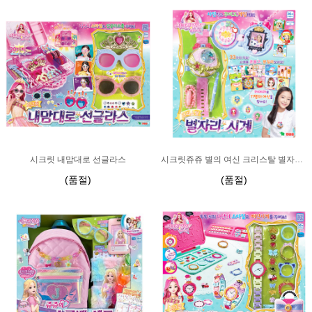
시크릿 내맘대로 선글라스
시크릿쥬쥬 별의 여신 크리스탈 별자리 시계
(품절)
(품절)