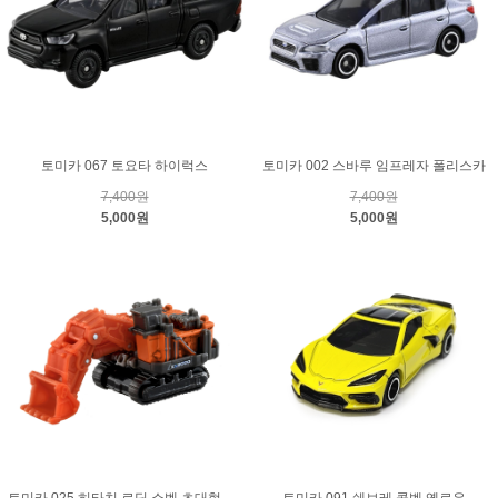
토미카 067 토요타 하이럭스
토미카 002 스바루 임프레자 폴리스카
7,400원
7,400원
5,000원
5,000원