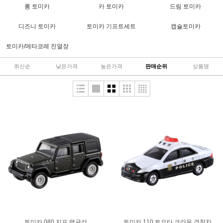
롱 토미카
카 토미카
드림 토미카
디즈니 토미카
토미카 기프트세트
캡슐토미카
토미카/메타코레 진열장
최신순
낮은가격
높은가격
판매순위
상품명
토미카 080 지프 랭글러
토미카 110 토요타 크라운 경찰차