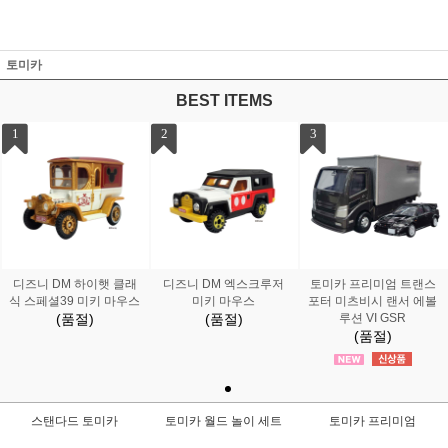
토미카
BEST ITEMS
1
2
3
디즈니 DM 하이햇 클래
디즈니 DM 엑스크루저
토미카 프리미엄 트랜스
식 스페셜39 미키 마우스
미키 마우스
포터 미츠비시 랜서 에볼
(품절)
(품절)
루션 VI GSR
(품절)
스탠다드 토미카
토미카 월드 놀이 세트
토미카 프리미엄