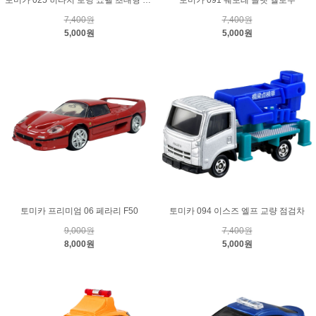
토미카 025 히타치 로딩 쇼벨 초대형 굴삭기 EX8000-7
토미카 091 쉐보레 콜벳 옐로우
7,400원
7,400원
5,000원
5,000원
토미카 프리미엄 06 페라리 F50
토미카 094 이스즈 엘프 교량 점검차
9,000원
7,400원
8,000원
5,000원