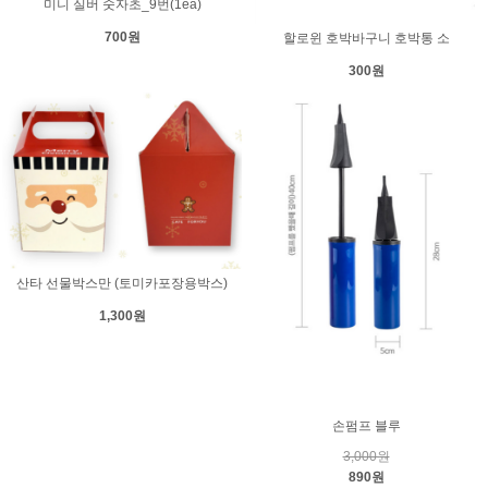
미니 실버 숫자초_9번(1ea)
700원
할로윈 호박바구니 호박통 소
300원
산타 선물박스만 (토미카포장용박스)
1,300원
손펌프 블루
3,000원
890원