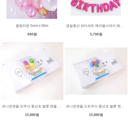
컬링리본 5mm x 90m
생일풍선 파티세트 해피벌스데이 패키지 - 핑크(푸치샤)
990원
5,790원
유니온캔들 민무늬 풍선초 벌룬 캔들 파티초 1박스(10EA)
유니온캔들 도트무늬 풍선초 벌룬 캔들 파티초 1박스 (10EA)
15,980원
15,980원