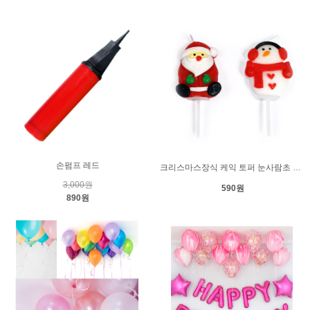
손펌프 레드
크리스마스장식 케익 토퍼 눈사람초 PVC케이스 (1개)
3,000원
590원
890원