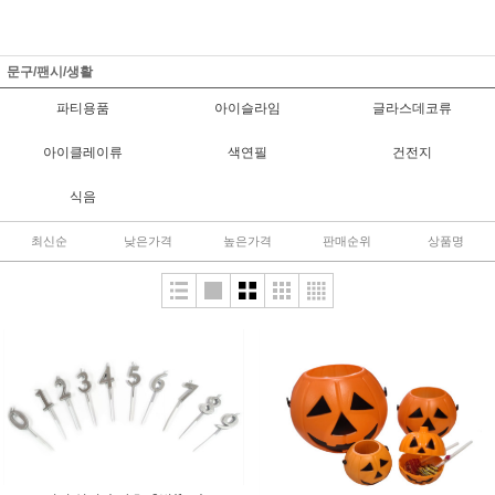
문구/팬시/생활
파티용품
아이슬라임
글라스데코류
아이클레이류
색연필
건전지
식음
최신순
낮은가격
높은가격
판매순위
상품명