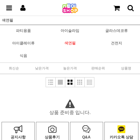
색연필
파티용품
아이슬라임
글라스데코류
아이클레이류
색연필
건전지
식음
최신순
낮은가격
높은가격
판매순위
상품명
상품 준비중 입니다.
공지사항
상품후기
Q&A
카카오톡 상담