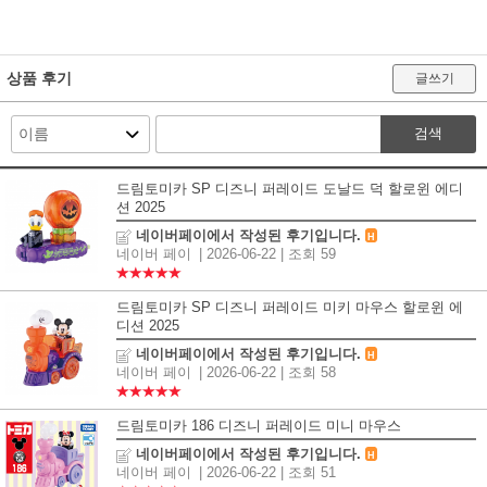
상품 후기
글쓰기
검색
드림토미카 SP 디즈니 퍼레이드 도날드 덕 할로윈 에디
션 2025
네이버페이에서 작성된 후기입니다.
H
네이버 페이
| 2026-06-22
| 조회 59
★★★★★
드림토미카 SP 디즈니 퍼레이드 미키 마우스 할로윈 에
디션 2025
네이버페이에서 작성된 후기입니다.
H
네이버 페이
| 2026-06-22
| 조회 58
★★★★★
드림토미카 186 디즈니 퍼레이드 미니 마우스
네이버페이에서 작성된 후기입니다.
H
네이버 페이
| 2026-06-22
| 조회 51