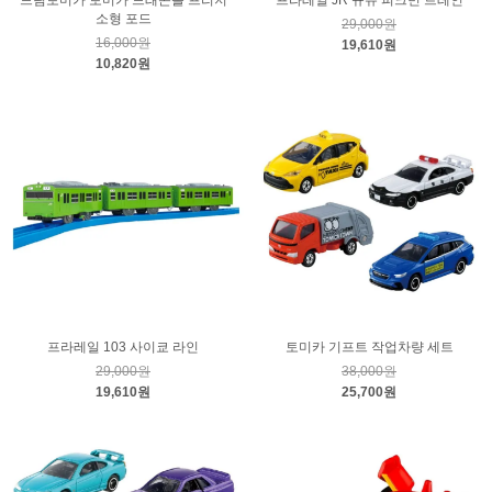
드림토미카 토미카 드래곤볼 프리저
프라레일 JR 규슈 피크민 트레인
소형 포드
29,000원
16,000원
19,610원
10,820원
프라레일 103 사이쿄 라인
토미카 기프트 작업차량 세트
29,000원
38,000원
19,610원
25,700원