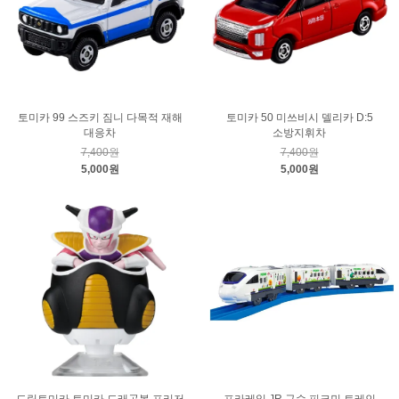
토미카 99 스즈키 짐니 다목적 재해
토미카 50 미쓰비시 델리카 D:5
대응차
소방지휘차
7,400원
7,400원
5,000원
5,000원