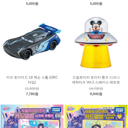
5,000원
5,000원
카즈 토미카 C-18 잭슨 스톰 (GRC
드림토미카 토미카 튠즈 디즈니
타입)
캐릭터즈 Vol.2 스페이스 레트로
11,500원
14,700원
7,780원
9,940원