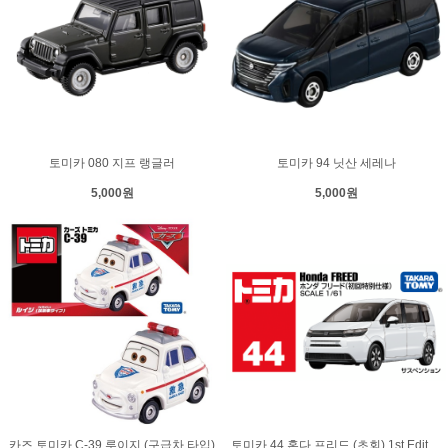
토미카 080 지프 랭글러
토미카 94 닛산 세레나
5,000원
5,000원
카즈 토미카 C-39 루이지 (구급차 타입)
토미카 44 혼다 프리드 (초회) 1st Edition