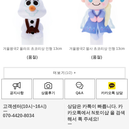
겨울왕국2 올라프 초코리상 인형 13cm
겨울왕국2 엘사 초코리상 인형 13cm
(품절)
(품절)
더보기
(
1
/
2
)
+
공지사항
상품후기
Q&A
카카오톡 상담
고객센터(10시~16시)
상담은 카톡이 빠릅니다. 카
ㅡ
카오톡에서 N토이샵 을 검색
070-4420-8034
해서 톡 주세요!
ㅡ