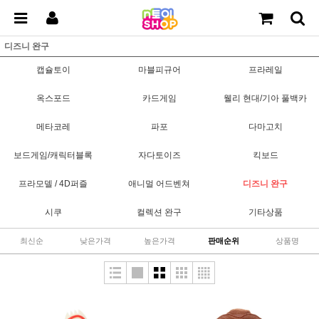
디즈니 완구
캡슐토이
마블피규어
프라레일
옥스포드
카드게임
웰리 현대/기아 풀백카
메타코레
파포
다마고치
보드게임/캐릭터블록
자다토이즈
킥보드
프라모델 / 4D퍼즐
애니멀 어드벤쳐
디즈니 완구
시쿠
컬렉션 완구
기타상품
최신순
낮은가격
높은가격
판매순위
상품명