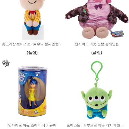
촛코리상 토이스토리4 우디 봉제인형 13cm 초코리상 / 타카라토미 정품
인사이드 아웃 빙봉 봉제인형
(품절)
(품절)
인사이드 아웃 조이 미니 피규어
토이스토리4 부르르 떠는 캐치미 알린 봉제인형 11cm / 타카라토미 정품