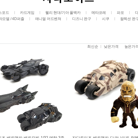
스포드
카드게임
웰리 현대/기아 풀백카
메타코레
파포
라모델 / 4D퍼즐
애니멀 어드벤쳐
디즈니 완구
시쿠
컬렉션 완
최신순
낮은가격
높은가
즈 배트맨카 배트모빌 1/32 메탈 3종
자다토이즈 배트맨카 다크나이트 텀블