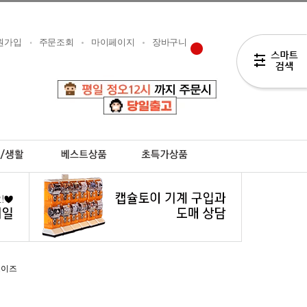
원가입
주문조회
마이페이지
장바구니
토이즈