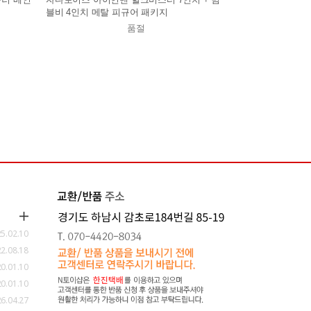
블비 4인치 메탈 피규어 패키지
품절
5.02.10
2.08.18
0.01.10
0.01.10
6.04.27