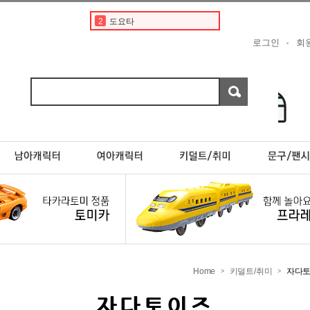
2
도요타
3
타미야
로그인
회
4
토미카 프리미엄
5
토미카경찰차
6
디즈니
7
포켓몬카드
8
포켓몬스터카드
9
포켓몬
10
현대
1
토미카
Home
키덜트/취미
자다
>
>
자다토이즈