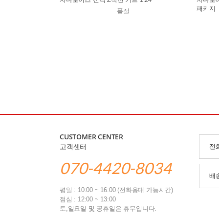
패키지
품절
CUSTOMER CENTER
고객센터
전
070-4420-8034
배
평일 : 10:00 ~ 16:00 (전화응대 가능시간)
점심 : 12:00 ~ 13:00
토,일요일 및 공휴일은 휴무입니다.