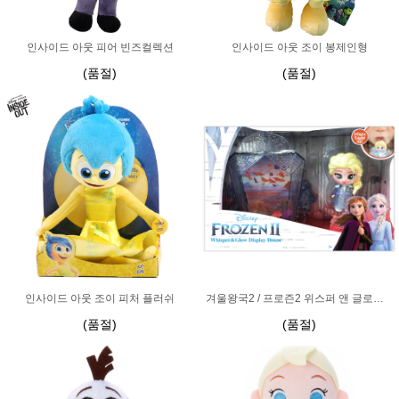
인사이드 아웃 피어 빈즈컬렉션
인사이드 아웃 조이 봉제인형
(품절)
(품절)
인사이드 아웃 조이 피처 플러쉬
겨울왕국2 / 프로즌2 위스퍼 앤 글로우 피규어 케이스 - 랜덤발송
(품절)
(품절)