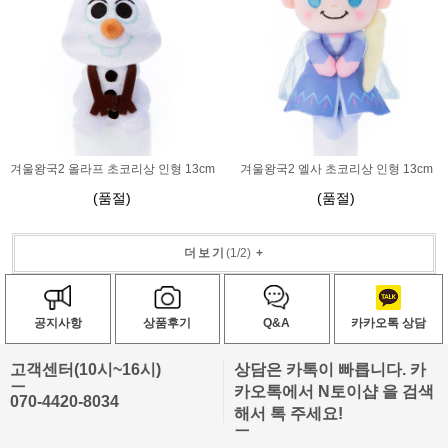
겨울왕국2 올라프 초코리상 인형 13cm
겨울왕국2 엘사 초코리상 인형 13cm
(품절)
(품절)
더보기
(
1
/
2
)
+
공지사항
상품후기
Q&A
카카오톡 상담
고객센터(10시~16시)
상담은 카톡이 빠릅니다. 카
ㅡ
카오톡에서 N토이샵 을 검색
070-4420-8034
해서 톡 주세요!
ㅡ