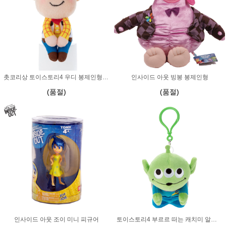
촛코리상 토이스토리4 우디 봉제인형 13cm 초코리상 / 타카라토미 정품
인사이드 아웃 빙봉 봉제인형
(품절)
(품절)
인사이드 아웃 조이 미니 피규어
토이스토리4 부르르 떠는 캐치미 알린 봉제인형 11cm / 타카라토미 정품