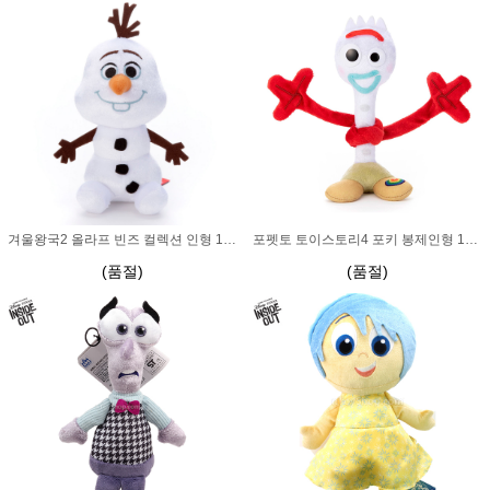
겨울왕국2 올라프 빈즈 컬렉션 인형 19cm
포펫토 토이스토리4 포키 봉제인형 15cm / 타카라토미 정품
(품절)
(품절)