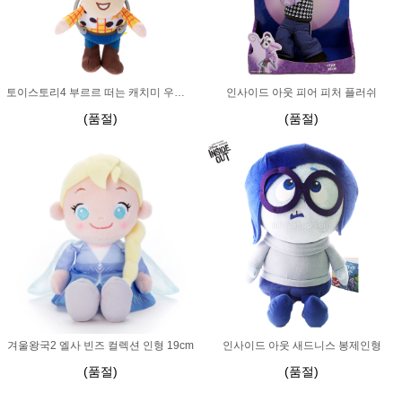
토이스토리4 부르르 떠는 캐치미 우디 봉제인형 18cm / 타카라토미 정품
인사이드 아웃 피어 피처 플러쉬
(품절)
(품절)
겨울왕국2 엘사 빈즈 컬렉션 인형 19cm
인사이드 아웃 새드니스 봉제인형
(품절)
(품절)