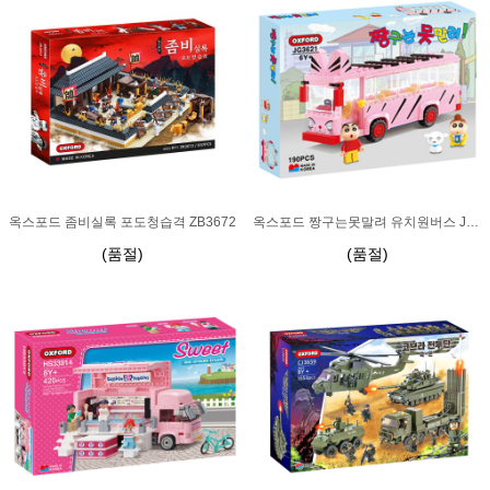
옥스포드 좀비실록 포도청습격 ZB3672
옥스포드 짱구는못말려 유치원버스 JG3621
(품절)
(품절)