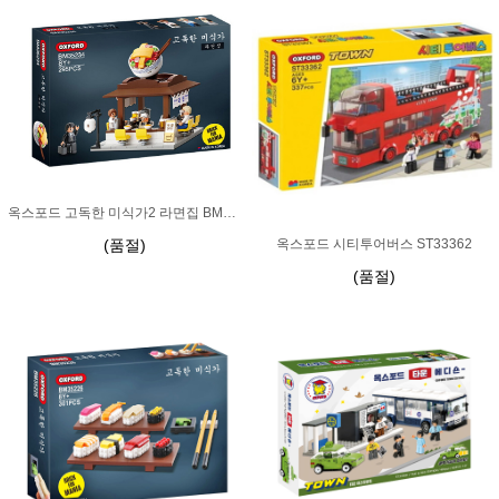
옥스포드 고독한 미식가2 라면집 BM35234
(품절)
옥스포드 시티투어버스 ST33362
(품절)