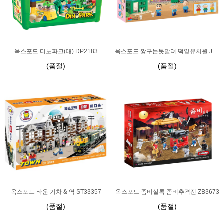
옥스포드 디노파크(대) DP2183
옥스포드 짱구는못말려 떡잎유치원 JG3623
(품절)
(품절)
옥스포드 타운 기차 & 역 ST33357
옥스포드 좀비실록 좀비추격전 ZB3673
(품절)
(품절)