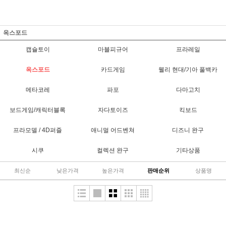
옥스포드
캡슐토이
마블피규어
프라레일
옥스포드
카드게임
웰리 현대/기아 풀백카
메타코레
파포
다마고치
보드게임/캐릭터블록
자다토이즈
킥보드
프라모델 / 4D퍼즐
애니멀 어드벤쳐
디즈니 완구
시쿠
컬렉션 완구
기타상품
최신순
낮은가격
높은가격
판매순위
상품명