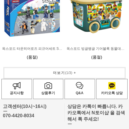
옥스포드 타운히어로즈 피규어세트 ST33368
옥스포드 빙글뱅글 기어블록 동물대탐험 BG2751
(품절)
(품절)
더보기
(
1
/
3
)
+
공지사항
상품후기
Q&A
카카오톡 상담
고객센터(10시~16시)
상담은 카톡이 빠릅니다. 카
ㅡ
카오톡에서 N토이샵 을 검색
070-4420-8034
해서 톡 주세요!
ㅡ