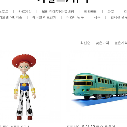
스포드
카드게임
웰리 현대/기아 풀백카
메타코레
파포
라모델 / 4D퍼즐
애니멀 어드벤쳐
디즈니 완구
시쿠
컬렉션 완
최신순
낮은가격
높은가
 토이스토리4 제시
프라레일 S-21 JR 큐슈 유후인