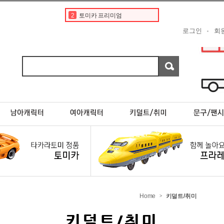
2
토미카 프리미엄
3
도요타
로그인
회
4
토미카경찰차
5
타미야
6
디즈니
7
포켓몬카드
8
한정판
9
프리미엄
10
분노의질주
1
토미카
Home
키덜트/취미
>
키덜트/취미