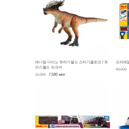
애니멀 다이노 쥬라기월드 스티기몰로크 / 쥬
프라레일
라기월드 피규어
40,000
11,000
7,580 won