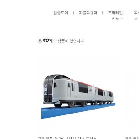
캡슐토이
마블피규어
프라레일
옥
킥보드
프
602개
총
의 상품이 있습니다.
프라레일 S-15 나리타 익스프레스
메타코레