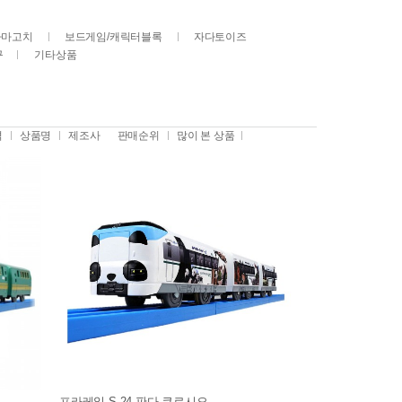
다마고치
보드게임/캐릭터블록
자다토이즈
구
기타상품
격
상품명
제조사
판매순위
많이 본 상품
프라레일 S-24 판다 쿠로시오