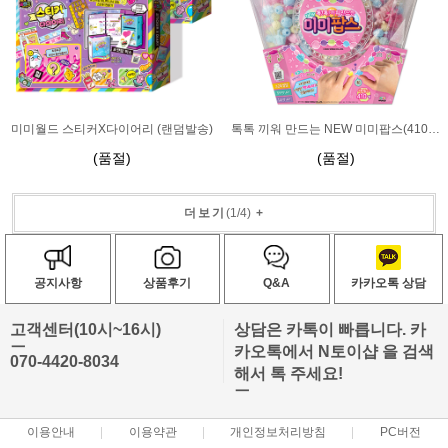
미미월드 스티커X다이어리 (랜덤발송)
톡톡 끼워 만드는 NEW 미미팝스(410피스)
(품절)
(품절)
더보기
(
1
/
4
)
+
공지사항
상품후기
Q&A
카카오톡 상담
고객센터(10시~16시)
상담은 카톡이 빠릅니다. 카
ㅡ
카오톡에서 N토이샵 을 검색
070-4420-8034
해서 톡 주세요!
ㅡ
이용안내
이용약관
개인정보처리방침
PC버전