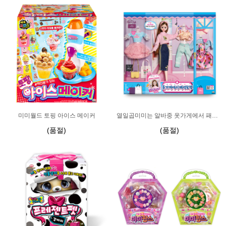
미미월드 토핑 아이스 메이커
열일곱미미는 알바중 옷가게에서 패션모델
(품절)
(품절)