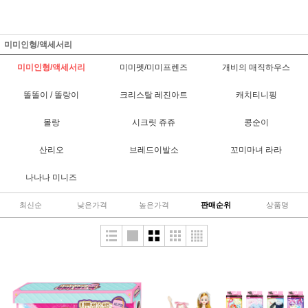
미미인형/액세서리
미미인형/액세서리
미미펫/미미프렌즈
개비의 매직하우스
똘똘이 / 똘랑이
크리스탈 레진아트
캐치티니핑
몰랑
시크릿 쥬쥬
콩순이
산리오
브레드이발소
꼬미마녀 라라
나나나 미니즈
최신순
낮은가격
높은가격
판매순위
상품명