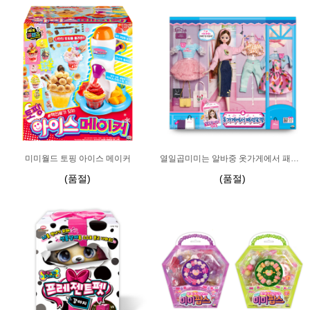
미미월드 토핑 아이스 메이커
열일곱미미는 알바중 옷가게에서 패션모델
(품절)
(품절)