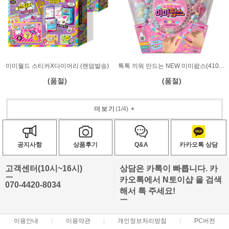
미미월드 스티커X다이어리 (랜덤발송)
톡톡 끼워 만드는 NEW 미미팝스(410피스)
(품절)
(품절)
더보기
(
1
/
4
)
+
공지사항
상품후기
Q&A
카카오톡 상담
고객센터(10시~16시)
상담은 카톡이 빠릅니다. 카
ㅡ
카오톡에서 N토이샵 을 검색
070-4420-8034
해서 톡 주세요!
ㅡ
이용안내
이용약관
개인정보처리방침
PC버전