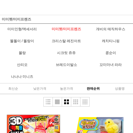
미미펫/미미프렌즈
미미인형/액세서리
미미펫/미미프렌즈
개비의 매직하우스
똘똘이 / 똘랑이
크리스탈 레진아트
캐치티니핑
몰랑
시크릿 쥬쥬
콩순이
산리오
브레드이발소
꼬미마녀 라라
나나나 미니즈
최신순
낮은가격
높은가격
판매순위
상품명