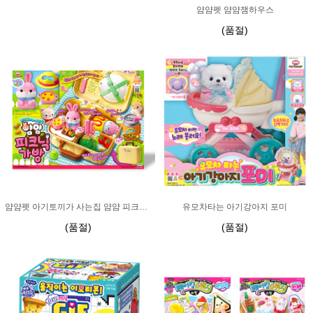
얌얌펫 얌얌잼하우스
(품절)
얌얌펫 아기토끼가 사는집 얌얌 피크닉 가방
유모차타는 아기강아지 포미
(품절)
(품절)