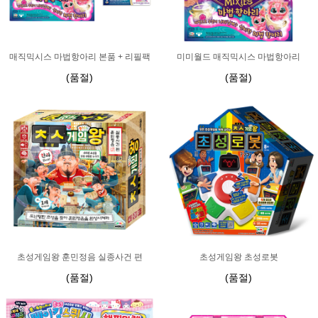
매직믹시스 마법항아리 본품 + 리필팩
미미월드 매직믹시스 마법항아리
(품절)
(품절)
초성게임왕 훈민정음 실종사건 편
초성게임왕 초성로봇
(품절)
(품절)