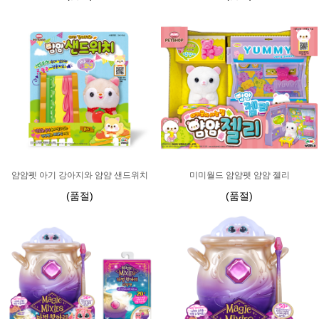
얌얌펫 아기 강아지와 얌얌 샌드위치
미미월드 얌얌펫 얌얌 젤리
(품절)
(품절)