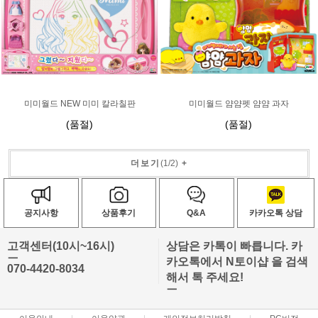
미미월드 NEW 미미 칼라칠판
미미월드 얌얌펫 얌얌 과자
(품절)
(품절)
더보기
(
1
/
2
)
+
공지사항
상품후기
Q&A
카카오톡 상담
고객센터(10시~16시)
상담은 카톡이 빠릅니다. 카
ㅡ
카오톡에서 N토이샵 을 검색
070-4420-8034
해서 톡 주세요!
ㅡ