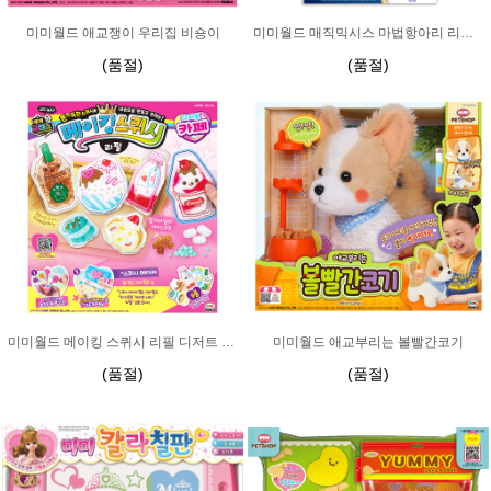
미미월드 애교쟁이 우리집 비숑이
미미월드 매직믹시스 마법항아리 리필팩
(품절)
(품절)
미미월드 메이킹 스퀴시 리필 디저트 카페
미미월드 애교부리는 볼빨간코기
(품절)
(품절)