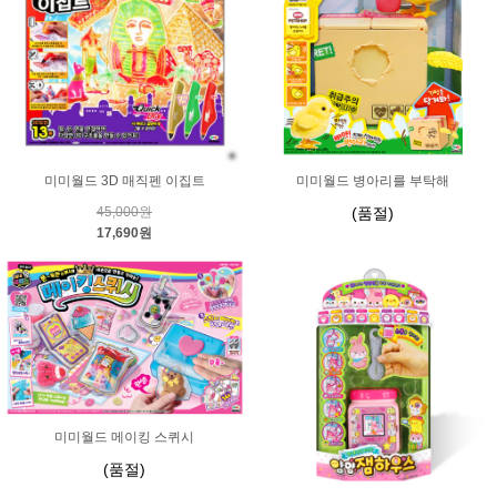
미미월드 3D 매직펜 이집트
미미월드 병아리를 부탁해
45,000원
(품절)
17,690원
미미월드 메이킹 스퀴시
(품절)