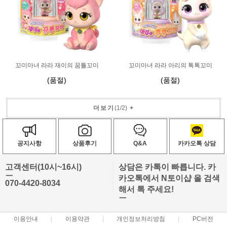
꼬미마녀 라라 재이의 꿈틀꼬미
꼬미마녀 라라 아리의 톡톡꼬미
(품절)
(품절)
더보기
(
1
/
2
)
+
공지사항
상품후기
Q&A
카카오톡 상담
고객센터(10시~16시)
상담은 카톡이 빠릅니다. 카
ㅡ
카오톡에서 N토이샵 을 검색
070-4420-8034
해서 톡 주세요!
ㅡ
이용안내
이용약관
개인정보처리방침
PC버전