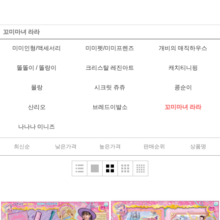
꼬미마녀 라라
미미인형/액세서리
미미펫/미미프렌즈
개비의 매직하우스
똘똘이 / 똘랑이
크리스탈 레진아트
캐치티니핑
몰랑
시크릿 쥬쥬
콩순이
산리오
브레드이발소
꼬미마녀 라라
나나나 미니즈
최신순
낮은가격
높은가격
판매순위
상품명