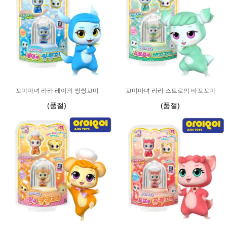
꼬미마녀 라라 레이의 씽씽꼬미
꼬미마녀 라라 스트로의 바꼬꼬미
(품절)
(품절)