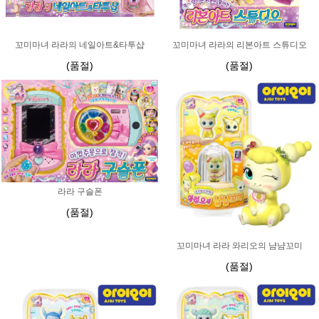
꼬미마녀 라라의 네일아트&타투샵
꼬미마녀 라라의 리본아트 스튜디오
(품절)
(품절)
라라 구슬폰
(품절)
꼬미마녀 라라 와리오의 냠냠꼬미
(품절)