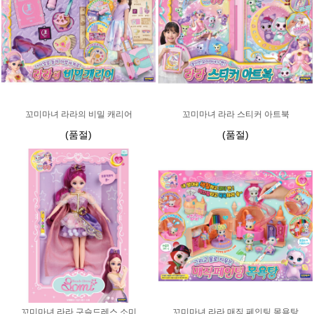
꼬미마녀 라라의 비밀 캐리어
꼬미마녀 라라 스티커 아트북
(품절)
(품절)
꼬미마녀 라라 구슬드레스 소미
꼬미마녀 라라 매직 페인팅 목욕탕