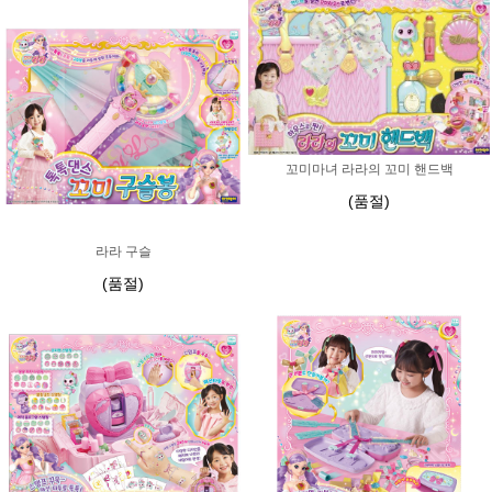
꼬미마녀 라라의 꼬미 핸드백
(품절)
라라 구슬
(품절)