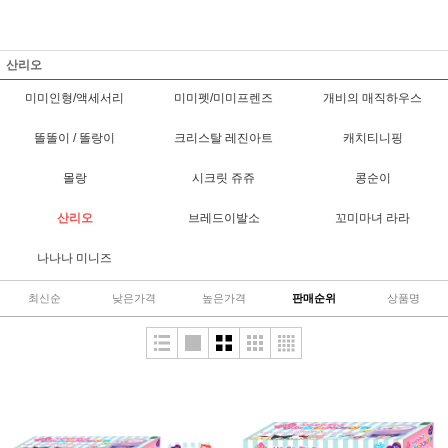
산리오
미미인형/액세서리
미미펫/미미프렌즈
개비의 매직하우스
똘똘이 / 똘랑이
크리스탈 레진아트
캐치티니핑
몰랑
시크릿 쥬쥬
콩순이
산리오
브레드이발소
꼬미마녀 라라
나나나 미니즈
최신순
낮은가격
높은가격
판매순위
상품명