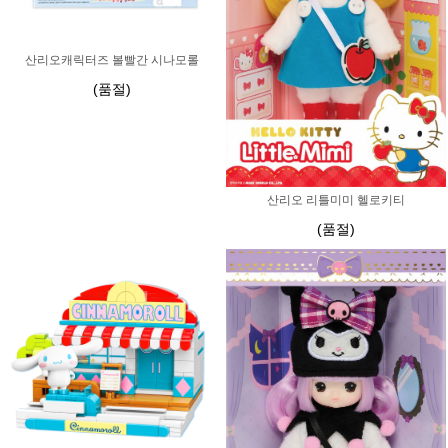
산리오캐릭터즈 볼빨간 시나모롤
(품절)
산리오 리틀미미 헬로키티
(품절)