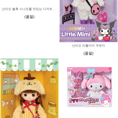
산리오 블록 시나모롤 맛있는 디저트 카페
(품절)
산리오 리틀미미 쿠로미
(품절)