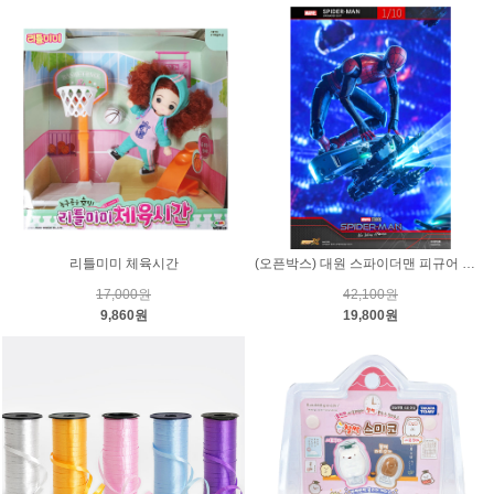
리틀미미 체육시간
(오픈박스) 대원 스파이더맨 피규어 노웨이홈 업그레이드 슈트
17,000원
42,100원
9,860원
19,800원