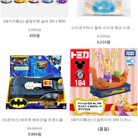
(패키지훼손) 컬링리본 실버 5m x 90m
스미코구라시 찰싹 스미코 학교 시로쿠마
2,000원
850원
9,500원
6,210원
(오픈박스) 배트맨 배트모빌 트랜스폼 S22003
(패키지훼손) 드림토미카 184 디즈니 퍼레이드 라푼젤
38,000원
(품절)
9,980원