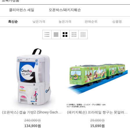
초특가상품
클리어런스 세일
오픈박스/패키지훼손
최신순
낮은가격
높은가격
판매순위
상품명
(오픈박스) 캡슐 가방2 (Showy Gacha 2)
(패키지훼손) 프라레일 짱구는 못말려! 래핑 트레인
240,000원
29,000원
134,900원
15,690원