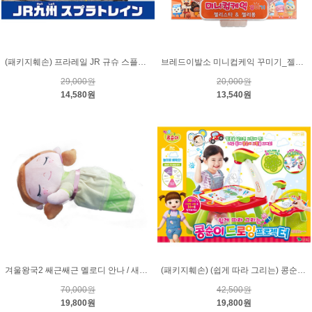
(패키지훼손) 프라레일 JR 규슈 스플라트레인
브레드이발소 미니컵케익 꾸미기_젤리스타 & 젤리퐁
29,000원
20,000원
14,580원
13,540원
겨울왕국2 쌔근쌔근 멜로디 안나 / 새근새근 잠자는 안나
(패키지훼손) (쉽게 따라 그리는) 콩순이 드로잉 프로젝터
70,000원
42,500원
19,800원
19,800원