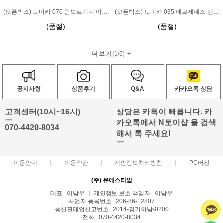
(오픈박스) 토미카 070 람보르기니 아벤타도르 SVJ 그린
(오픈박스) 토미카 035 메르세데스 벤츠 G-CLASS
(품절)
(품절)
더보기
(
1
/
5
)
+
공지사항
상품후기
Q&A
카카오톡 상담
고객센터(10시~16시)
상담은 카톡이 빠릅니다. 카
ㅡ
카오톡에서 N토이샵 을 검색
070-4420-8034
해서 톡 주세요!
ㅡ
이용안내
이용약관
개인정보처리방침
PC버전
(주) 유에스티알
대표 : 이남우 ㅣ 개인정보 보호 책임자 : 이남우
사업자 등록번호 : 206-86-12807
통신판매업신고번호 : 2014-경기하남-0200
전화 : 070-4420-8034