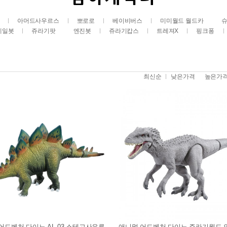
아머드사우르스
뽀로로
베이비버스
미미월드 월드카
레일봇
쥬라기팟
엔진봇
쥬라기캅스
트레져X
핑크퐁
최신순
낮은가격
높은가
어드벤처 다이노 AL-03 스테고사우루
애니멀 어드벤처 다이노 쥬라기월드 