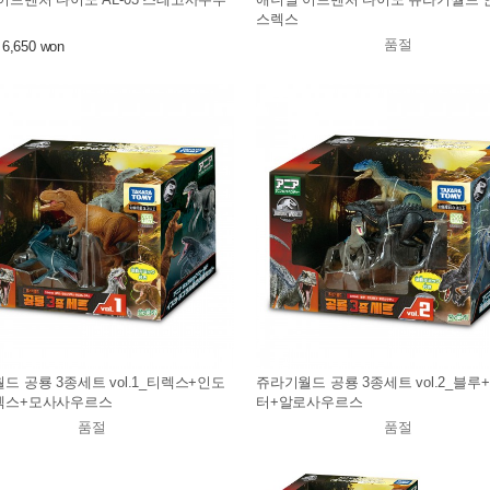
스렉스
품절
6,650 won
드 공룡 3종세트 vol.1_티렉스+인도
쥬라기월드 공룡 3종세트 vol.2_블루
렉스+모사사우르스
터+알로사우르스
품절
품절