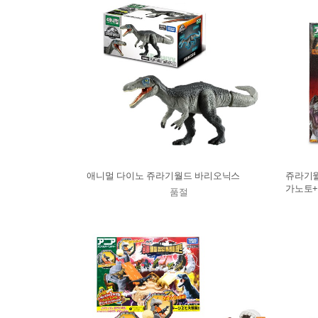
애니멀 다이노 쥬라기월드 바리오닉스
쥬라기월
가노토+
품절