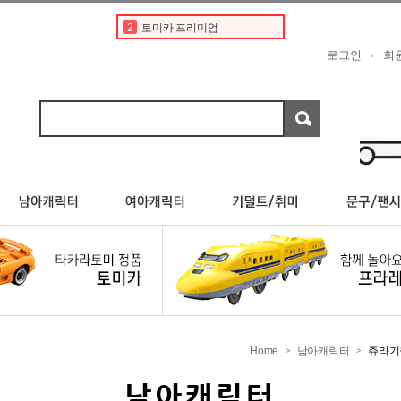
2
토미카 프리미엄
3
도요타
로그인
회
4
토미카경찰차
5
디즈니
6
타미야
7
포켓몬카드
8
한정판
9
프리미엄
10
페라리
1
토미카
Home
남아캐릭터
쥬라기
>
>
남아캐릭터