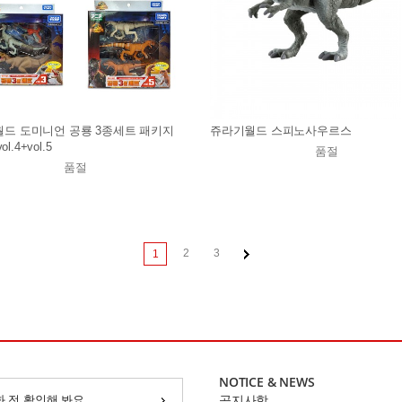
드 도미니언 공룡 3종세트 패키지
쥬라기월드 스피노사우르스
ol.4+vol.5
품절
품절
2
3
1
NOTICE & NEWS
화 전 확인해 봐요
공지사항