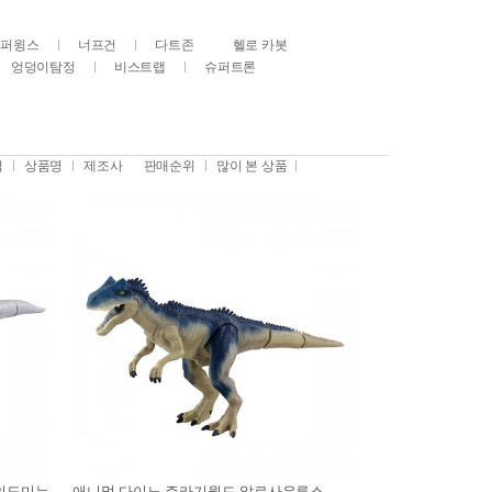
슈퍼윙스
너프건
다트존
헬로 카봇
엉덩이탐정
비스트랩
슈퍼트론
격
상품명
제조사
판매순위
많이 본 상품
인도미누
애니멀 다이노 쥬라기월드 알로사우루스