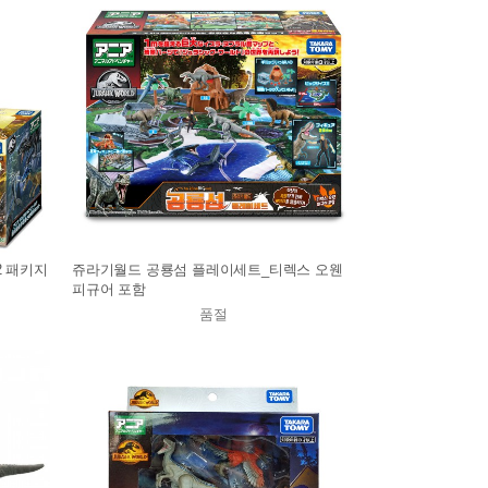
.2 패키지
쥬라기월드 공룡섬 플레이세트_티렉스 오웬
피규어 포함
품절