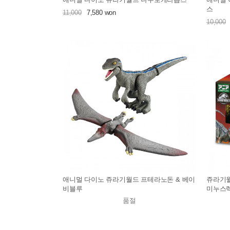
스
11,000
7,580 won
10,000
애니멀 다이노 쥬라기월드 프테라노돈 & 베이
쥬라기월
비블루
미누스
품절