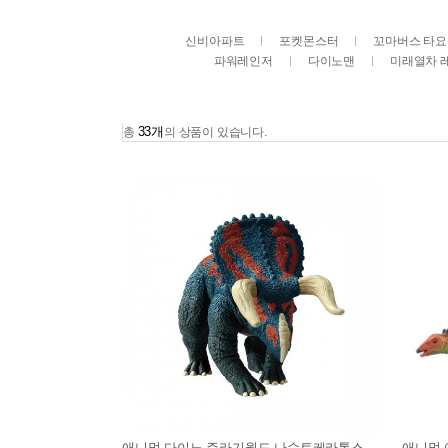
신비아파트
포켓몬스터
꼬마버스 타요
파워레인저
다이노맨
미래열차 
33개
총
의 상품이 있습니다.
애니멀 다이노 쥬라기월드 나수토케라톱스
애니멀 