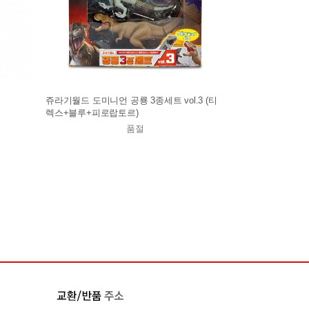
쥬라기월드 도미니언 공룡 3종세트 vol.3 (티
렉스+블루+피로랍토르)
품절