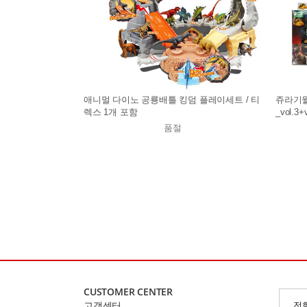
애니멀 다이노 공룡배틀 킹덤 플레이세트 / 티
쥬라기월
렉스 1개 포함
_vol.3+v
품절
CUSTOMER CENTER
고객센터
전