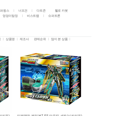
슈퍼윙스
너프건
다트존
헬로 카봇
엉덩이탐정
비스트랩
슈퍼트론
격
상품명
제조사
판매순위
많이 본 상품
카리온)
미래열차 레일봇Z E5 마운틴 세트(신카리온)