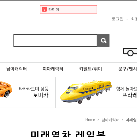
3
타미야
4
토미카경찰차
로그인
회
5
토미카 프리미엄
6
디즈니
7
포켓몬카드
8
포켓몬스터카드
9
현대
10
프리미엄토미카
1
토미카
2
도요타
Home
남아캐릭터
미래열
>
>
미래열차 레일봇