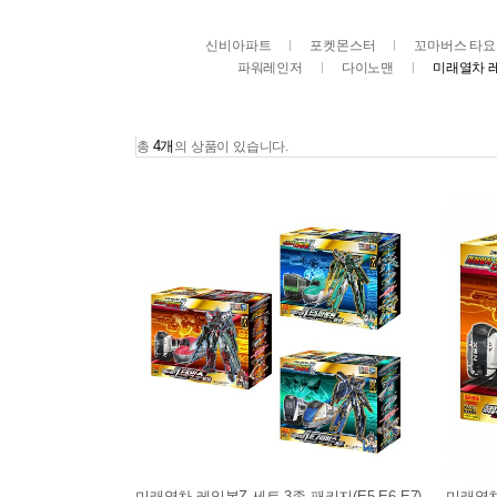
신비아파트
포켓몬스터
꼬마버스 타요
파워레인저
다이노맨
미래열차 
4개
총
의 상품이 있습니다.
미래열차 레일봇Z 세트 3종 패키지(E5 E6 E7)
미래열차