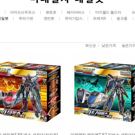
아머드사우르스
뽀로로
베이비버스
미미월드 월드카
레일봇
쥬라기팟
엔진봇
쥬라기캅스
트레져X
핑크퐁
최신순
낮은가격
높은가
 레일봇Z E6 넥스 세트(신카리온)
미래열차 레일봇Z E7 리버스 세트(신