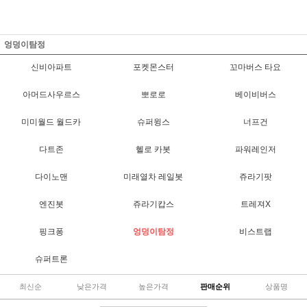
엉덩이탐정
신비아파트
포켓몬스터
꼬마버스 타요
아머드사우르스
뽀로로
베이비버스
미미월드 월드카
슈퍼윙스
너프건
다트존
헬로 카봇
파워레인저
다이노맨
미래열차 레일봇
쥬라기팟
엔진봇
쥬라기캅스
트레져X
핑크퐁
엉덩이탐정
비스트랩
슈퍼트론
최신순
낮은가격
높은가격
판매순위
상품명