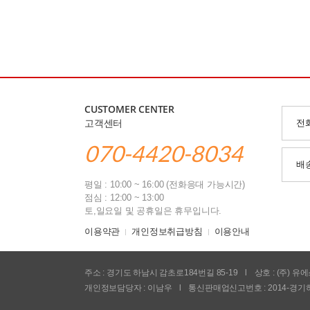
CUSTOMER CENTER
고객센터
전
070-4420-8034
배
평일 : 10:00 ~ 16:00 (전화응대 가능시간)
점심 : 12:00 ~ 13:00
토,일요일 및 공휴일은 휴무입니다.
이용약관
개인정보취급방침
이용안내
주소 : 경기도 하남시 감초로184번길 85-19
l
상호 : (주) 
개인정보담당자 : 이남우
l
통신판매업신고번호 : 2014-경기하