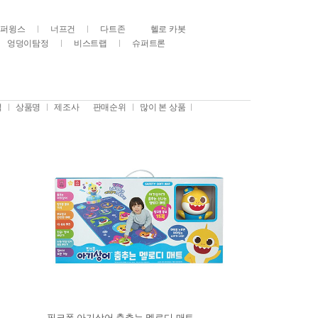
슈퍼윙스
너프건
다트존
헬로 카봇
엉덩이탐정
비스트랩
슈퍼트론
격
상품명
제조사
판매순위
많이 본 상품
핑크퐁 아기상어 춤추는 멜로디 매트