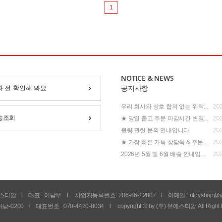
1
NOTICE & NEWS
화 전 확인해 봐요
공지사항
202
우리 회사와 상호 합의 없는 위탁...
202
송조회
★ 당일 출고 주문 마감시간 변경...
202
불량 관련 문의 안내입니다
202
★ 가장 빠른 카톡 상담톡 & 주문...
202
2026년 5월 및 6월 배송 안내입니...
유에스티알
l
대표 : 이남우
l
사업자등록번호: 206-86-12807
l
이메일 :
ntoyshop@y
남-0200
l
대표번호 : 070-4420-8034
l
copyright © by (주) 유에스티알 All Right 