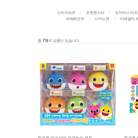
신비아파트
포켓몬스터
꼬마버스 타요
파워레인저
다이노맨
미래열차 
7개
총
의 상품이 있습니다.
핑크퐁 아기상어 감각놀이 세트
핑크퐁 