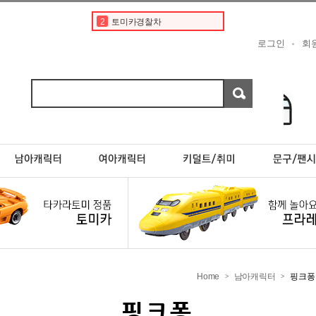
2
토미카경찰차
3
도요타
로그인
회
4
디즈니
5
현대
6
베이비버스
7
포켓몬스터카드
8
스바루
9
초이카
10
분노의질주
1
토미카
Home
남아캐릭터
핑크퐁
>
>
핑크퐁