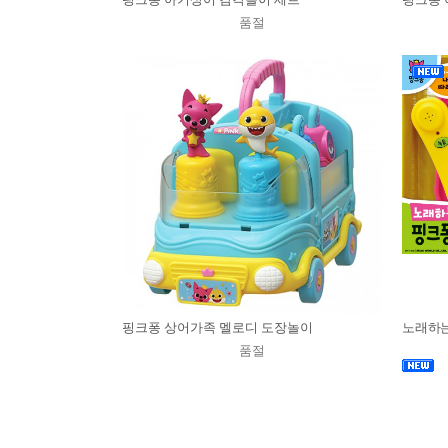
품절
핑크퐁 상어가족 멜로디 도장놀이
노래하는
품절