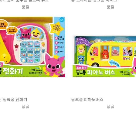
품절
품절
 핑크퐁 전화기
핑크퐁 피아노버스
품절
품절