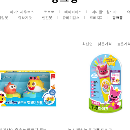
아머드사우르스
뽀로로
베이비버스
미미월드 월드카
레일봇
쥬라기팟
엔진봇
쥬라기캅스
트레져X
핑크퐁
최신순
낮은가격
높은가
아기상어 춤추는 멜로디 튜브
뉴 노래하는 핑크퐁 마이크