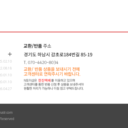
5.02.10
2.08.18
0.01.10
0.01.10
6.04.27
ustr.com
Reserved