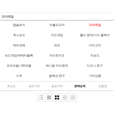
프라레일
캡슐토이
마블피규어
프라레일
옥스포드
카드게임
웰리 현대/기아 풀백카
메타코레
파포
다마고치
보드게임/캐릭터블록
자다토이즈
킥보드
프라모델 / 4D퍼즐
애니멀 어드벤쳐
디즈니 완구
시쿠
컬렉션 완구
기타상품
최신순
낮은가격
높은가격
판매순위
상품명