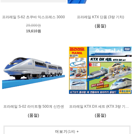
프라레일 S-62 츠쿠바 익스프레스 3000
프라레일 KTX 단품 (3량 기차)
29,000원
(품절)
19,610원
프라레일 S-02 라이트형 500계 신칸센
프라레일 KTX DX 세트 (KTX 3량 기차 포함)
(품절)
(품절)
더보기
(
1
/
4
)
+