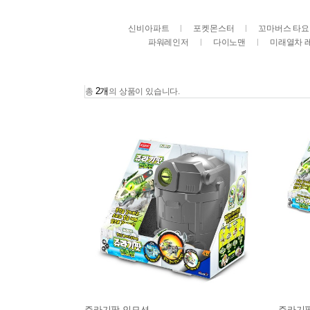
신비아파트
포켓몬스터
꼬마버스 타요
파워레인저
다이노맨
미래열차 
2개
총
의 상품이 있습니다.
쥬라기팟 인모션
쥬라기팟