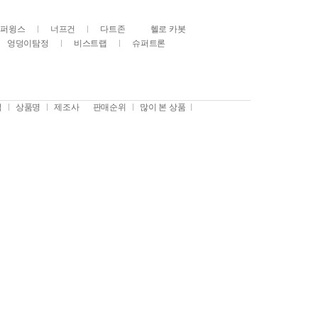
슈퍼윙스
너프건
다트존
헬로 카봇
엉덩이탐정
비스트랩
슈퍼트론
격
상품명
제조사
판매순위
많이 본 상품