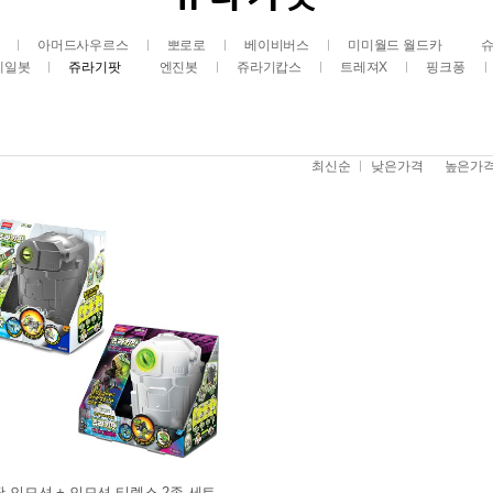
아머드사우르스
뽀로로
베이비버스
미미월드 월드카
레일봇
쥬라기팟
엔진봇
쥬라기캅스
트레져X
핑크퐁
최신순
낮은가격
높은가
 인모션 + 인모션 티렉스 2종 세트