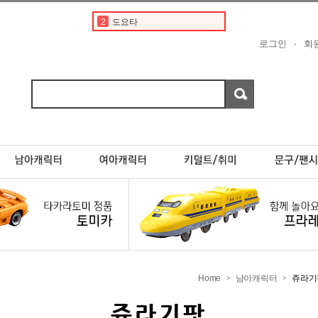
2
도요타
3
토미카 프리미엄
로그인
회
4
토미카경찰차
5
디즈니
6
타미야
7
포켓몬카드
8
한정판
9
프리미엄
10
페라리
1
토미카
Home
남아캐릭터
쥬라기
>
>
쥬라기팟