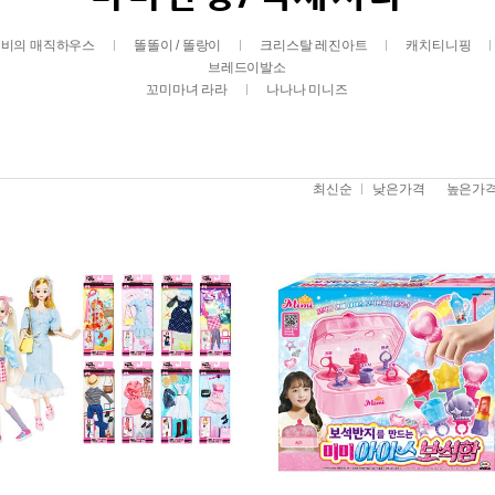
비의 매직하우스
똘똘이 / 똘랑이
크리스탈 레진아트
캐치티니핑
브레드이발소
꼬미마녀 라라
나나나 미니즈
최신순
낮은가격
높은가