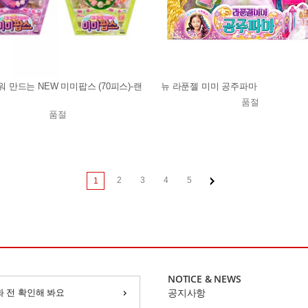
워 만드는 NEW 미미팝스 (70피스)-랜
뉴 라푼젤 미미 공주파마
품절
품절
2
3
4
5
1
NOTICE & NEWS
화 전 확인해 봐요
공지사항