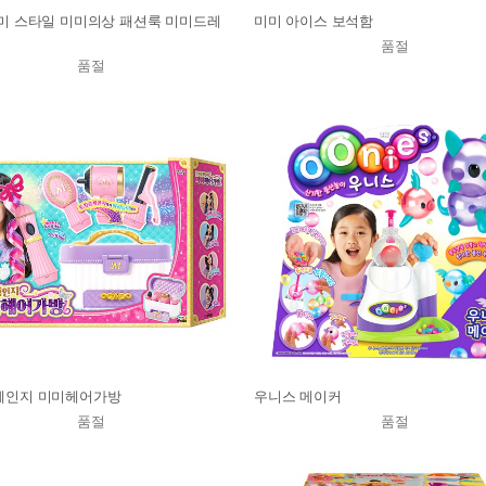
미 스타일 미미의상 패션룩 미미드레
미미 아이스 보석함
품절
품절
체인지 미미헤어가방
우니스 메이커
품절
품절