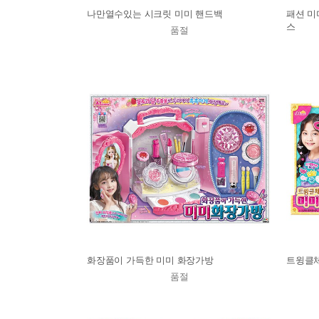
나만열수있는 시크릿 미미 핸드백
패션 미
스
품절
화장품이 가득한 미미 화장가방
트윙클
품절