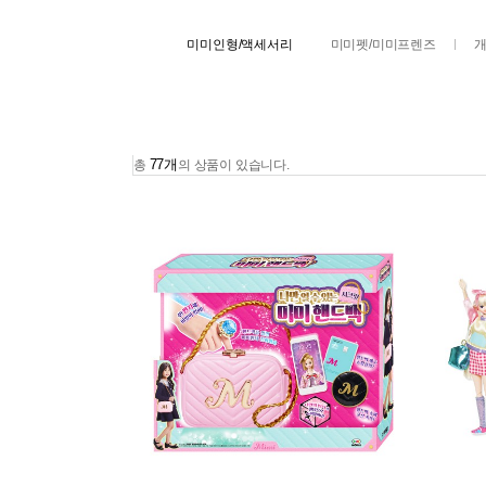
미미인형/액세서리
미미펫/미미프렌즈
개
77개
총
의 상품이 있습니다.