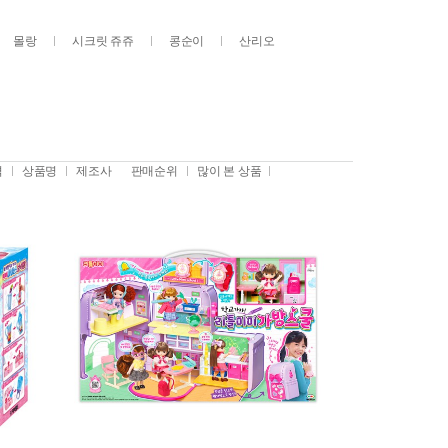
몰랑
시크릿 쥬쥬
콩순이
산리오
격
상품명
제조사
판매순위
많이 본 상품