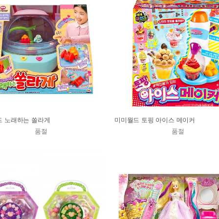
 노래하는 쏠라게
미미월드 토핑 아이스 메이커
품절
품절