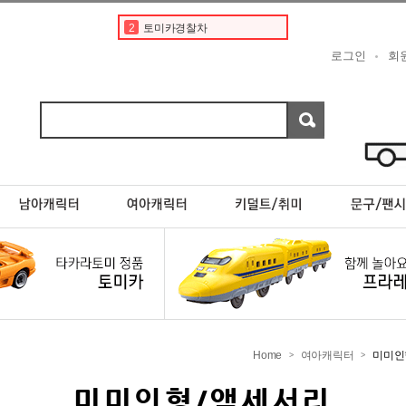
2
토미카경찰차
3
디즈니
로그인
회
4
페라리
5
도요타
6
베이비버스
7
포켓몬스터카드
8
초이카
9
포켓몬카드
10
디즈니 카 토미카
1
토미카
Home
여아캐릭터
미미인
>
>
미미인형/액세서리