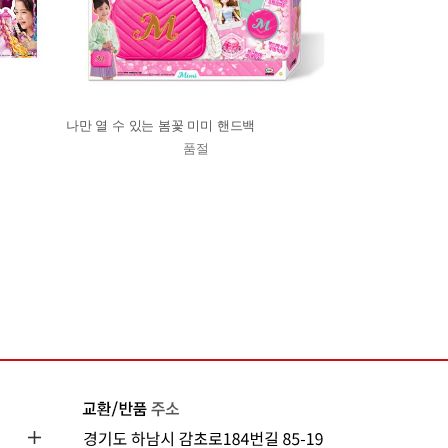
나만 열 수 있는 봄꽃 미미 핸드백
품절