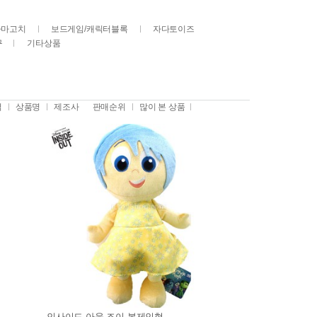
다마고치
보드게임/캐릭터블록
자다토이즈
구
기타상품
격
상품명
제조사
판매순위
많이 본 상품
인사이드 아웃 조이 봉제인형