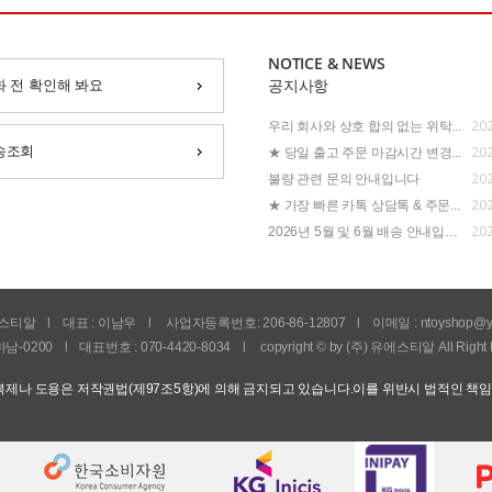
NOTICE & NEWS
화 전 확인해 봐요
공지사항
202
우리 회사와 상호 합의 없는 위탁...
202
송조회
★ 당일 출고 주문 마감시간 변경...
202
불량 관련 문의 안내입니다
202
★ 가장 빠른 카톡 상담톡 & 주문...
202
2026년 5월 및 6월 배송 안내입니...
유에스티알
l
대표 : 이남우
l
사업자등록번호: 206-86-12807
l
이메일 :
ntoyshop@y
남-0200
l
대표번호 : 070-4420-8034
l
copyright © by (주) 유에스티알 All Right 
제나 도용은 저작권법(제97조5항)에 의해 금지되고 있습니다.이를 위반시 법적인 책임