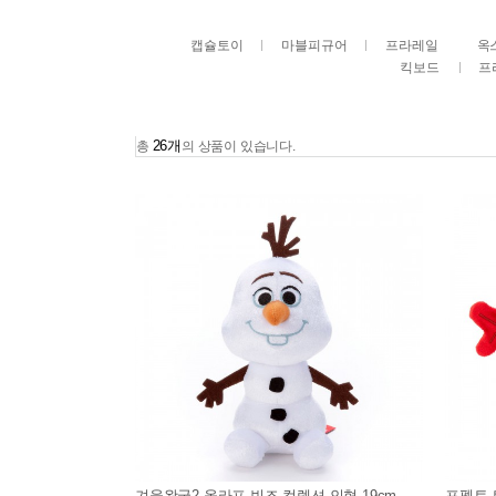
캡슐토이
마블피규어
프라레일
옥
킥보드
프
26개
총
의 상품이 있습니다.
겨울왕국2 올라프 빈즈 컬렉션 인형 19cm
포펫토 