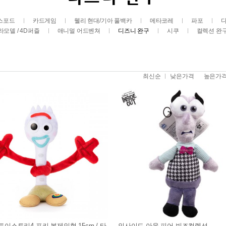
스포드
카드게임
웰리 현대/기아 풀백카
메타코레
파포
라모델 / 4D퍼즐
애니멀 어드벤쳐
디즈니 완구
시쿠
컬렉션 완
최신순
낮은가격
높은가
토이스토리4 포키 봉제인형 15cm / 타
인사이드 아웃 피어 빈즈컬렉션