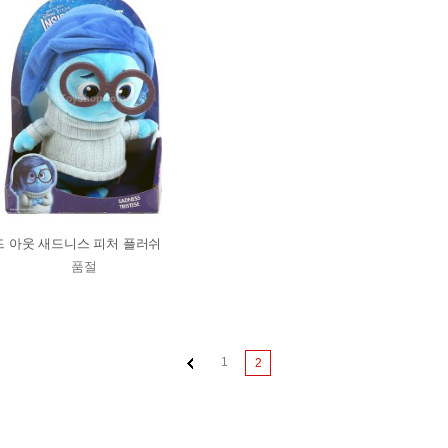
 아웃 새드니스 피처 플러쉬
품절
1
2