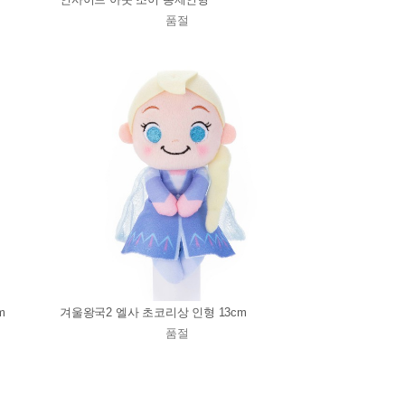
품절
m
겨울왕국2 엘사 초코리상 인형 13cm
품절