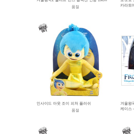
카라토
품절
인사이드 아웃 조이 피처 플러쉬
겨울왕국
케이스 
품절