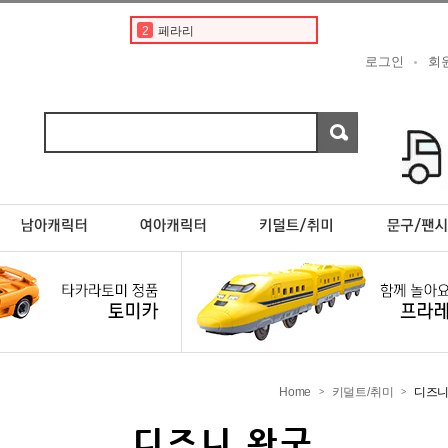
2
페라리
3
닛산 gtr
로그인
회
4
토미카경찰차
5
디즈니
6
닛산 스카이라인
7
디즈니 카 토미카
8
토미카 프리미엄
9
포켓몬카드
10
rx7
1
토미카
Home
키덜트/취미
디즈니
>
>
디즈니 완구