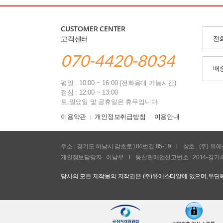
CUSTOMER CENTER
고객센터
전
070-4420-8034
배
평일 : 10:00 ~ 16:00 (전화응대 가능시간)
점심 : 12:00 ~ 13:00
토,일요일 및 공휴일은 휴무입니다.
이용약관
개인정보취급방침
이용안내
주소 : 경기도 하남시 감초로184번길 85-19
l
상호 : (주) 
개인정보담당자 : 이남우
l
통신판매업신고번호 : 2014-경기하
당사의 모든 제작물의 저작권은 (주)유에스티알에 있으며,무단복