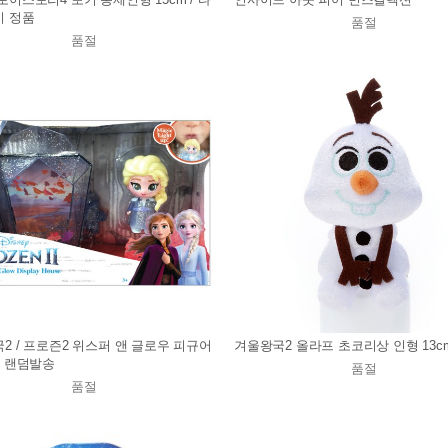
미 정품
품절
품절
2 / 프로즌2 위스퍼 앤 글로우 피규어
겨울왕국2 올라프 초코리상 인형 13c
- 랜덤발송
품절
품절