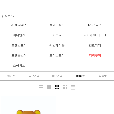
리락쿠마
마블 시리즈
쥬라기월드
DC코믹스
미니언즈
디즈니
토미카Ⅹ메타코레
트랜스포머
에반게리온
헬로키티
포켓몬스터
토이스토리
리락쿠마
스타워즈
최신순
낮은가격
높은가격
판매순위
상품명