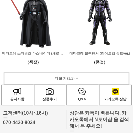
메타코레 스타워즈 다스베이더 (새로운희망 Ver.)
메타코레 블랙팬서 (라이트업 슈트ver.)
(품절)
(품절)
더보기
(
1
/
2
)
+
공지사항
상품후기
Q&A
카카오톡 상담
고객센터(10시~16시)
상담은 카톡이 빠릅니다. 카
ㅡ
카오톡에서 N토이샵 을 검색
070-4420-8034
해서 톡 주세요!
ㅡ