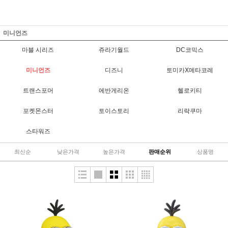
미니언즈
마블 시리즈
쥬라기월드
DC코믹스
미니언즈
디즈니
토미카Ⅹ메타코레
트랜스포머
에반게리온
헬로키티
포켓몬스터
토이스토리
리락쿠마
스타워즈
최신순
낮은가격
높은가격
판매순위
상품명