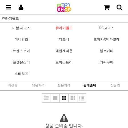
쥬라기월드
마블 시리즈
쥬라기월드
DC코믹스
미니언즈
디즈니
토미카Ⅹ메타코레
트랜스포머
에반게리온
헬로키티
포켓몬스터
토이스토리
리락쿠마
스타워즈
최신순
낮은가격
높은가격
판매순위
상품명
상품 준비중 입니다.