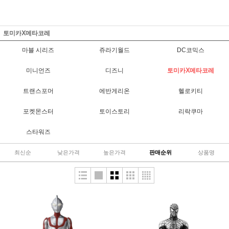
토미카Ⅹ메타코레
마블 시리즈
쥬라기월드
DC코믹스
미니언즈
디즈니
토미카Ⅹ메타코레
트랜스포머
에반게리온
헬로키티
포켓몬스터
토이스토리
리락쿠마
스타워즈
최신순
낮은가격
높은가격
판매순위
상품명