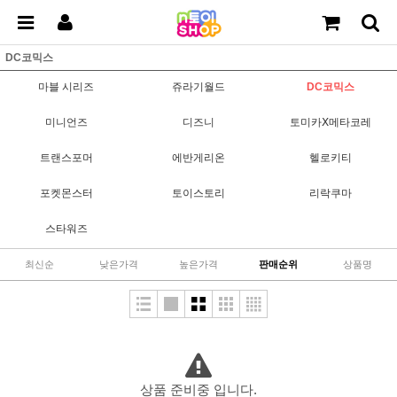
DC코믹스
마블 시리즈
쥬라기월드
DC코믹스
미니언즈
디즈니
토미카Ⅹ메타코레
트랜스포머
에반게리온
헬로키티
포켓몬스터
토이스토리
리락쿠마
스타워즈
최신순
낮은가격
높은가격
판매순위
상품명
상품 준비중 입니다.