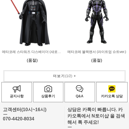
메타코레 스타워즈 다스베이더 (새로운희망 Ver.)
메타코레 블랙팬서 (라이트업 슈트ver.)
(품절)
(품절)
더보기
(
1
/
2
)
+
공지사항
상품후기
Q&A
카카오톡 상담
고객센터(10시~16시)
상담은 카톡이 빠릅니다. 카
ㅡ
카오톡에서 N토이샵 을 검색
070-4420-8034
해서 톡 주세요!
ㅡ