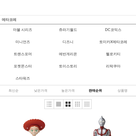
메타코레
마블 시리즈
쥬라기월드
DC코믹스
미니언즈
디즈니
토미카Ⅹ메타코레
트랜스포머
에반게리온
헬로키티
포켓몬스터
토이스토리
리락쿠마
스타워즈
최신순
낮은가격
높은가격
판매순위
상품명