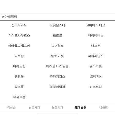
남아캐릭터
신비아파트
포켓몬스터
꼬마버스 타요
아머드사우르스
뽀로로
베이비버스
미미월드 월드카
슈퍼윙스
너프건
다트존
헬로 카봇
파워레인저
다이노맨
미래열차 레일봇
쥬라기팟
엔진봇
쥬라기캅스
트레져X
핑크퐁
엉덩이탐정
비스트랩
슈퍼트론
최신순
낮은가격
높은가격
판매순위
상품명