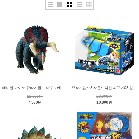
애니멀 다이노 쥬라기월드 나수토케라톱스
쥬라기캅스3 사운드액션 피규어03 킬로
11,000원
28,000원
7,580원
10,800원