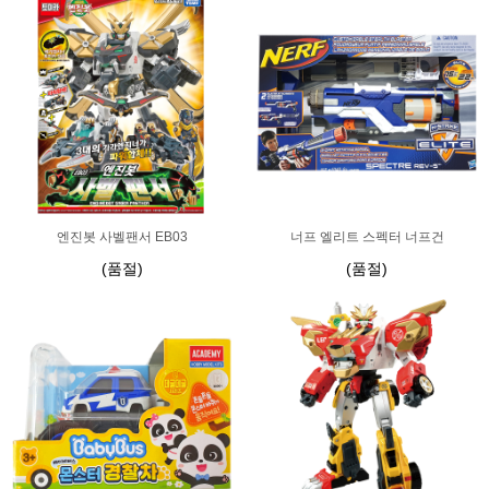
엔진봇 사벨팬서 EB03
너프 엘리트 스펙터 너프건
(품절)
(품절)