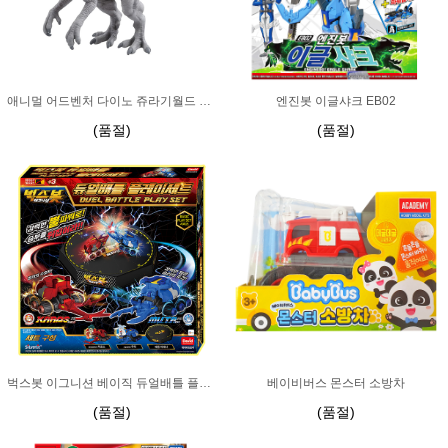
애니멀 어드벤처 다이노 쥬라기월드 인도미누스렉스
엔진봇 이글샤크 EB02
(품절)
(품절)
벅스봇 이그니션 베이직 듀얼배틀 플레이세트
베이비버스 몬스터 소방차
(품절)
(품절)