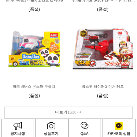
신비아파트3 더블X 고스트 컬렉션8
베이블레이드 B-169 스타터 베어리언트 루시퍼.Mb 2D
(품절)
(품절)
베이비버스 몬스터 구급차
벅스봇 하이퍼G 런처 레드
(품절)
(품절)
더보기
(
1
/
26
)
+
공지사항
상품후기
Q&A
카카오톡 상담