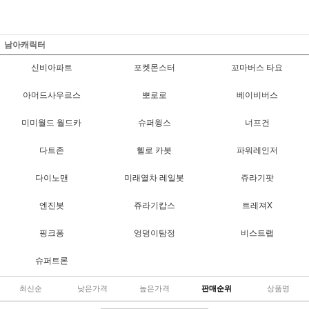
남아캐릭터
신비아파트
포켓몬스터
꼬마버스 타요
아머드사우르스
뽀로로
베이비버스
미미월드 월드카
슈퍼윙스
너프건
다트존
헬로 카봇
파워레인저
다이노맨
미래열차 레일봇
쥬라기팟
엔진봇
쥬라기캅스
트레져X
핑크퐁
엉덩이탐정
비스트랩
슈퍼트론
최신순
낮은가격
높은가격
판매순위
상품명