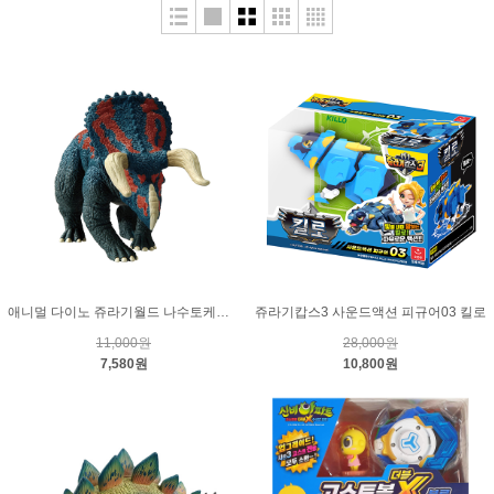
애니멀 다이노 쥬라기월드 나수토케라톱스
쥬라기캅스3 사운드액션 피규어03 킬로
11,000원
28,000원
7,580원
10,800원