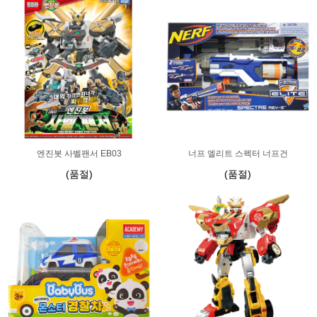
엔진봇 사벨팬서 EB03
너프 엘리트 스펙터 너프건
(품절)
(품절)