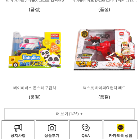
신비아파트3 더블X 고스트 컬렉션8
베이블레이드 B-169 스타터 베어리언트 루시퍼.Mb 2D
(품절)
(품절)
베이비버스 몬스터 구급차
벅스봇 하이퍼G 런처 레드
(품절)
(품절)
더보기
(
1
/
26
)
+
공지사항
상품후기
Q&A
카카오톡 상담