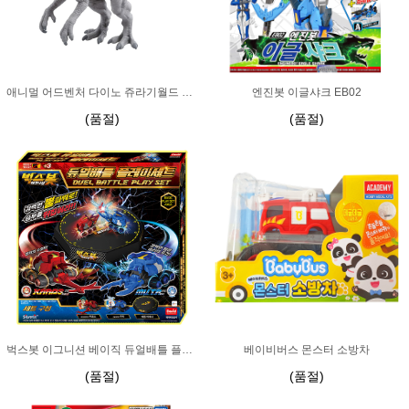
애니멀 어드벤처 다이노 쥬라기월드 인도미누스렉스
엔진봇 이글샤크 EB02
(품절)
(품절)
벅스봇 이그니션 베이직 듀얼배틀 플레이세트
베이비버스 몬스터 소방차
(품절)
(품절)