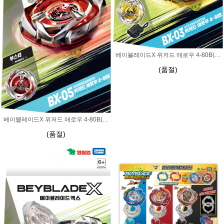
베이블레이드X 위저드 애로우 4-80B(BX-03 /스타터)
(품절)
베이블레이드X 위저드 애로우 4-80B(BX-05/부스터)
(품절)