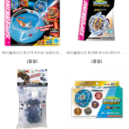
베이블레이드 B-174 리미트 브레이크 DX세트
베이블레이드 B-168 부스터 레이지 롱기누스.Ds 3A
(품절)
(품절)