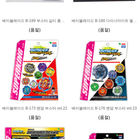
베이블레이드 B-189 부스터 길티 롱기누스.Kr.MDs-2
베이블레이드 B-180 다이너마이트 벨리알
(품절)
(품절)
베이블레이드 B-173 랜덤 부스터 vol.22
베이블레이드 B-176 랜덤 부스터 vol.23
(품절)
(품절)