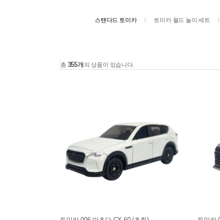
스탠다드 토미카
토미카 월드 놀이 세트
355개
총
의 상품이 있습니다.
토미카 006 마츠다 CX-60 (초회)
토미카 