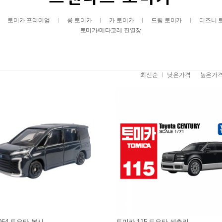
토미카 프리미엄
롱 토미카
카 토미카
드림 토미카
디즈니 
토미카/메타코레 진열장
최신순
낮은가격
높은가
064 토요타 복시
토미카 115 도요타 센츄리