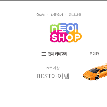
Q&As
상품후기
공지사항
N토이샵
BEST아이템