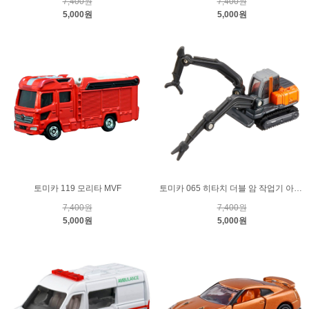
7,400원
7,400원
5,000원
5,000원
토미카 119 모리타 MVF
토미카 065 히타치 더블 암 작업기 아스타코
7,400원
7,400원
5,000원
5,000원