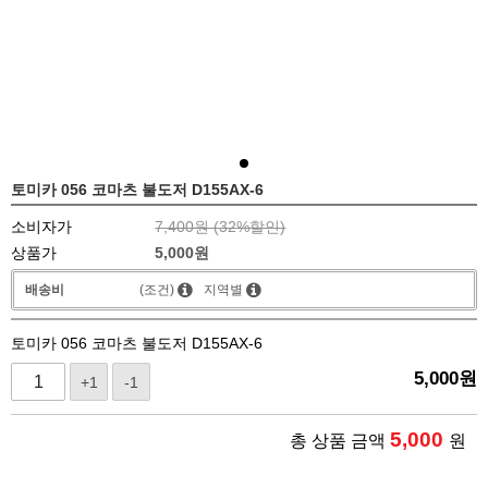
토미카 056 코마츠 불도저 D155AX-6
소비자가
7,400원 (
32
%할인)
상품가
5,000
원
배송비
(조건)
지역별
토미카 056 코마츠 불도저 D155AX-6
5,000
원
+1
-1
5,000
총 상품 금액
원