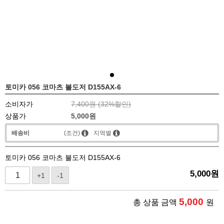
토미카 056 코마츠 불도저 D155AX-6
소비자가
7,400원 (
32
%할인)
상품가
5,000
원
배송비
(조건)
지역별
토미카 056 코마츠 불도저 D155AX-6
5,000
원
+1
-1
5,000
총 상품 금액
원