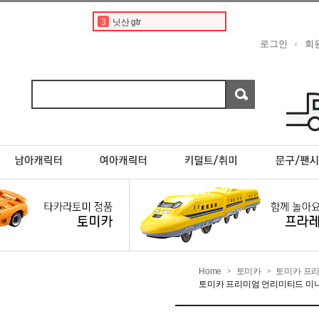
3
닛산 gtr
4
토미카경찰차
로그인
회
5
디즈니
6
디즈니 카 토미카
7
닛산 스카이라인
8
토미카 프리미엄
9
포켓몬카드
10
타미야
1
토미카
2
페라리
Home
토미카
토미카 프
>
>
토미카 프리미엄 언리미티드 미니