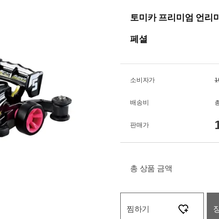
토미카 프리미엄 언리미
페셜
소비자가
1
배송비
총
판매가
총 상품 금액
찜하기