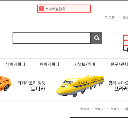
4
타미야
5
디즈니
로그인
회
6
토미카 프리미엄
7
포켓몬카드
8
현대
9
포켓몬스터카드
10
페라리
1
토미카
2
도요타
3
토미카경찰차
Home
토미카
토미카 프
>
>