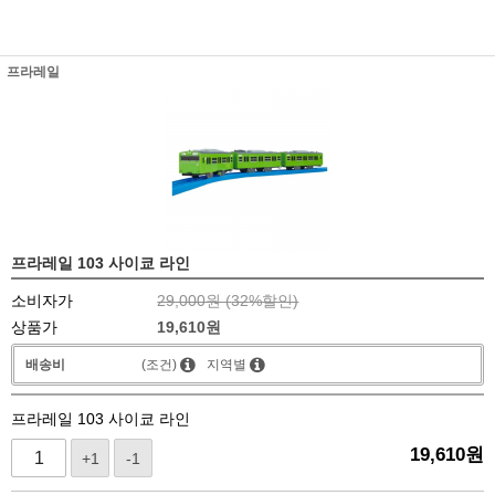
프라레일
프라레일 103 사이쿄 라인
소비자가
29,000원 (
32
%할인)
상품가
19,610
원
배송비
(조건)
지역별
프라레일 103 사이쿄 라인
19,610
원
+1
-1