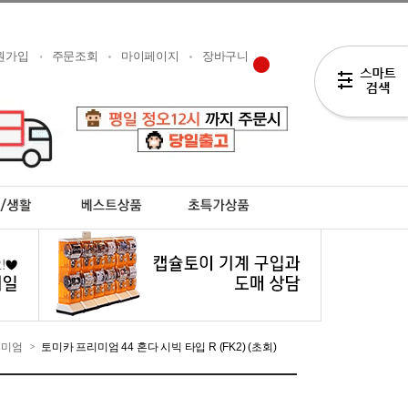
원가입
주문조회
마이페이지
장바구니
리미엄
토미카 프리미엄 44 혼다 시빅 타입 R (FK2) (초회)
>