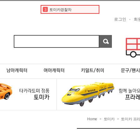
4
타미야
5
토미카 프리미엄
로그인
회
6
디즈니
7
포켓몬카드
8
포켓몬스터카드
9
현대
10
제네시스 G80
1
토미카
2
도요타
3
토미카경찰차
Home
토미카
토미카 프
>
>