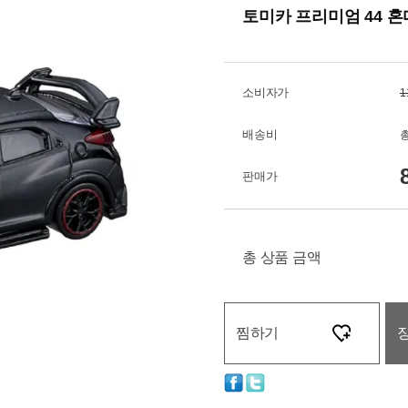
토미카 프리미엄 44 혼다 
소비자가
1
배송비
총
판매가
총 상품 금액
찜하기