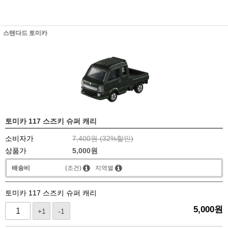
스탠다드 토미카
토미카 117 스즈키 슈퍼 캐리
소비자가
7,400원 (
32
%할인)
상품가
5,000
원
배송비
(조건)
지역별
토미카 117 스즈키 슈퍼 캐리
5,000
원
+1
-1