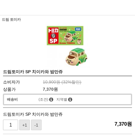
드림 토미카
드림토미카 SP 치이카와 밤만쥬
소비자가
10,900원 (
32
%할인)
상품가
7,370
원
배송비
(조건)
지역별
드림토미카 SP 치이카와 밤만쥬
7,370
원
+1
-1