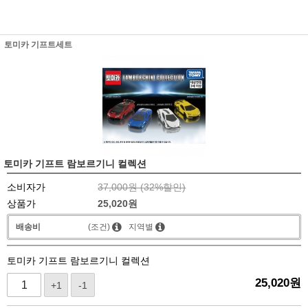
토미카 기프트세트
토미카 기프트 람보르기니 컬렉션
소비자가
37,000원 (
32
%할인)
상품가
25,020
원
배송비
(조건)
지역별
토미카 기프트 람보르기니 컬렉션
25,020
원
+1
-1