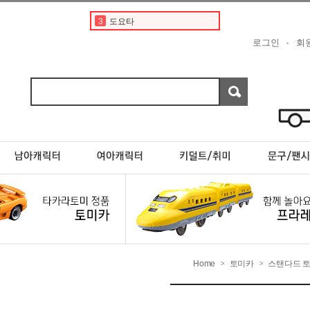
3
도요타
4
디즈니
로그인
회
5
베이비버스
6
현대
7
포켓몬스터카드
8
스바루
9
초이카
10
페라리
1
토미카
2
토미카경찰차
Home
토미카
스탠다드 
>
>