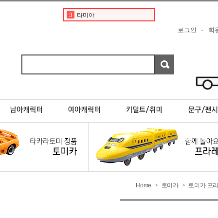
3
타미야
4
토미카 프리미엄
로그인
회
5
토미카경찰차
6
디즈니
7
포켓몬카드
8
포켓몬스터카드
9
포켓몬
10
현대
1
토미카
2
도요타
Home
토미카
토미카 프
>
>