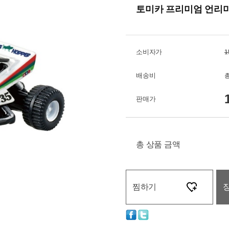
토미카 프리미엄 언리미
소비자가
1
배송비
총
판매가
총 상품 금액
찜하기