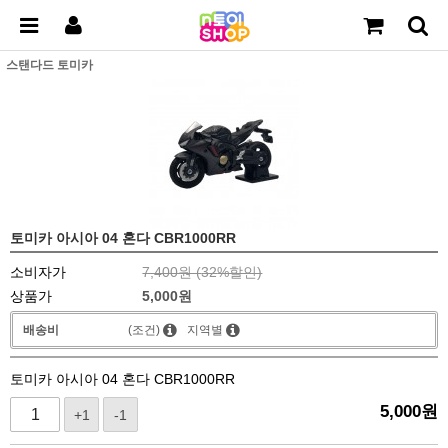
스탠다드 토미카
토미카 아시아 04 혼다 CBR1000RR
소비자가
7,400원 (
32
%할인)
상품가
5,000
원
배송비
(조건)
지역별
토미카 아시아 04 혼다 CBR1000RR
5,000
원
+1
-1